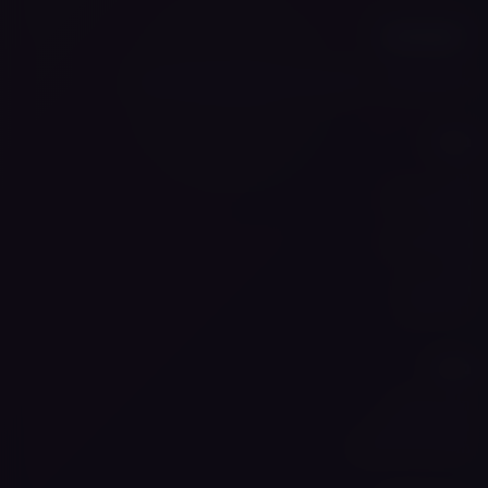
אייסמוק פלוס — חוויית האידוי המושלמת מתחילה כאן
ניווט
בית
הסיפור שלנו
החנות
מותגים באתר
בלוג
מצא אותנו
דברו איתנו
מידע
תנאי שימוש
מדיניות פרטיות
מצא את הוייפ שלך