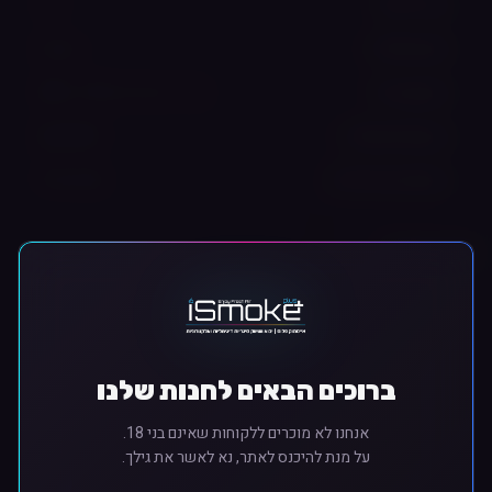
3 ml
גודל מיכל
מובנית
סוג סוללה
סיגריה ונרגילה (MTL + DTL)
סגנון אידוי
900 mAh
קיבולת סוללה
0.7Ω, 0.4Ω
התנגדות סלילים
תיאור מפורט
⚠️ אזהרה חשובה
מוצר זה משמש לאידוי נוזלים המכילים ניקוטין. ניקוטין הוא
ברוכים הבאים לחנות שלנו
חומר ממכר. המכירה והשימוש מותרים מגיל 18 ומעלה בלבד.
אנחנו לא מוכרים ללקוחות שאינם בני 18.
על מנת להיכנס לאתר, נא לאשר את גילך.
🎯 סיווג מהיר
סוג מוצר:
ערכת פוד (Pod Kit) פתוחה