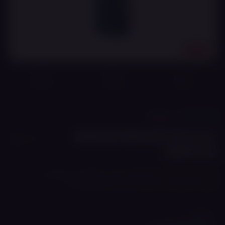
18+
מוצר מקורי
משלוח מהיר
אחריות מלאה*
🔧
ערכות
VOOPOO
VMATE PRO KIT (Power
Edition)
ערכת Pod עם סוללת 900mAh, הספק עד 30W, טעינת 2A מהירה
ומחסניות Top Fill בנפח 3ml עם התנגדות 0.4Ω ו-0.7Ω.
מחיר