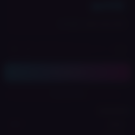
₪
170
💎 לחברי מועדון: ₪
136
הרשמה חינם
+
−
כמות:
הוסף לסל
שתף את המוצר
נתונים טכניים
USB-C
טעינה