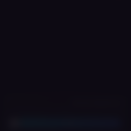
אנחנו משתמשים בעוגיות 🍪
האתר שלנו עושה שימוש בעוגיות (Cookies) כדי לשפר את חוויית הגלישה,
לזכור העדפות ולנתח שימוש. למידע נוסף ניתן לעיין ב
מדיניות הפרטיות
שלנו.
אישור