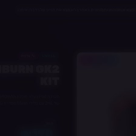
מצא אותנו
החנות
מותגים באתר
בלוג
מצא את הוייפ שלך
דברו איתנו
🔧
ערכות
UWELL
20% לחברי מועדון
IBURN GK2
KIT
של 2mL עם סלילי Mesh מסדרת G ו-G2.
מחיר
₪
190