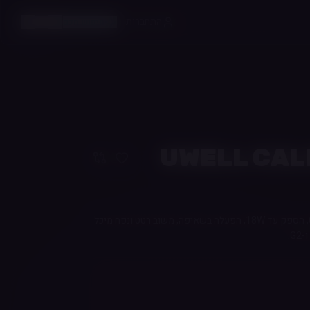
התחברות
חיפוש חכם
UWELL CAL
מערכת Pod בעלת סוללת 690mAh, הספק עד 18W, הפעלה בשאיפה, משוב רטט ונפח מיכל