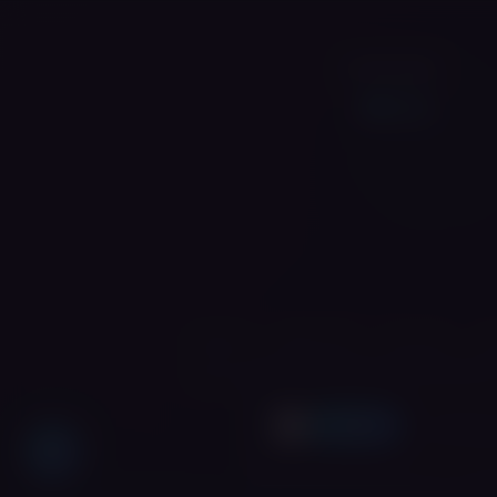
עקבו אחרינו
לים
וייפ בני ברק
וייפ בית שמש
וייפ אשדוד
וייפ ביתר עילית
וייפ מודיעין עילית
וייפ אלעד
אישור
מידע נוסף ניתן
יות