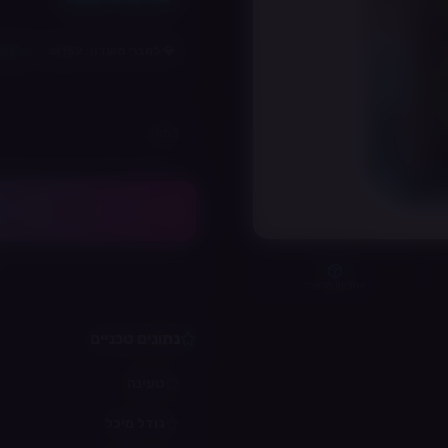
💎 לחברי מועדון: ₪
152
הרשמה
כמות:
אחריות מלאה*
נתונים טכניים
טעינה
גודל מיכל