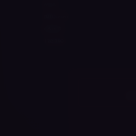
מובנית
סיגריה (MTL)
690 mAh
1.2Ω, 0.8Ω