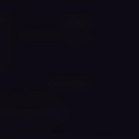
ניוו
בית
אייסמוק פלוס — חוויית האידוי המושלמת
הסיפ
מתחילה כאן
החנו
מותג
בלוג
מצא 
דברו
חיפושים פופולריים
סיגריה אלקטרונית
וייפ
נרגי
אנחנו משתמשים בעוגיות 
לעיין ב
מדיניות הפרטיות
שלנו
© 2026 אייסמוק פלוס (iSmoke Plus). כל הזכויות שמורות.