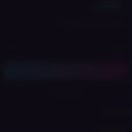
₪
30
💎 לחברי מועדון: ₪
24
הרשמה חינם
+
−
כמות:
הוסף לסל
שתף את המוצר
תיאור מפורט
🎯 סיווג מהיר