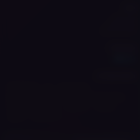
מידע
תנאי שימוש
מדיניות פרטיות
מצא את הוייפ שלך
עקבו אחרינו
חיפושים פופולריים
סיגריה אלקטרונית
וייפ
נרגילה אלקטרונית
נוזל לסיגריה אלקטרונית
ערכות וייפ
ראשי אידוי
וייפ ירושלים
וייפ בני ברק
וייפ בית שמש
וייפ אשדוד
וייפ ביתר עילית
וייפ מודיעין עילית
וייפ אלעד