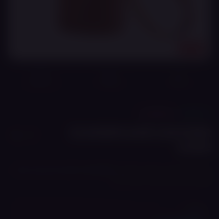
18+
מוצר מקורי
משלוח מהיר
אחריות מלאה*
🎯
אביזרים
ASPIRE
CLOUDFLASK LEATHER
CASE
כיסוי מגן עשוי עור המיועד למכשיר Cloudflask, מספק הגנה מפני שריטות
וחבטות ומגיע עם רצועה לנשיאה נוחה.
מחיר