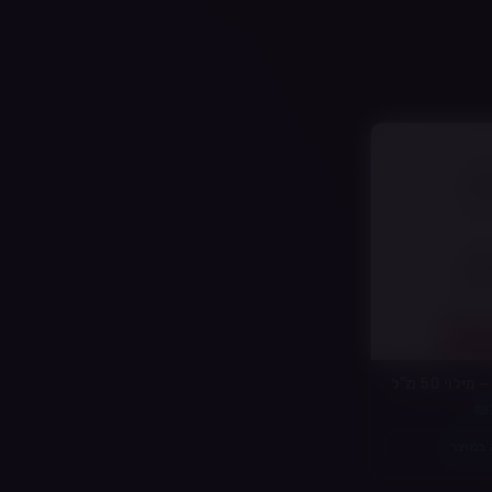
בסיס להשלמה – מילוי 50 מ"ל
"ל)
₪
במוצר