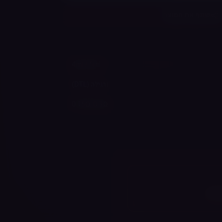
שתף את המוצר
4ml / 5ml
נרגילה (DTL)
0.15Ω, 0.3Ω