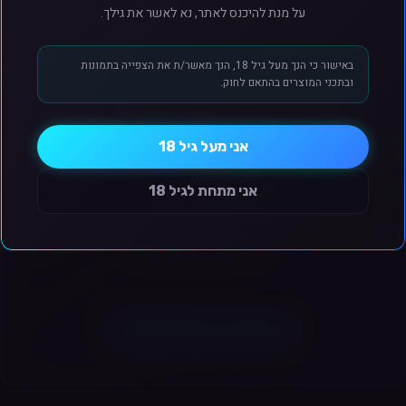
על מנת להיכנס לאתר, נא לאשר את גילך.
מתקדם
קרא עוד
באישור כי הנך מעל גיל 18, הנך מאשר/ת את הצפייה בתמונות
דולים (DL)
ובתכני המוצרים בהתאם לחוק.
זה נוצר ב-AI ויתכנו שינויים מינוריים בין המפורט למוצר המוצג.
גוון המוצר המוצג בתמונה להמחשה בלבד
אני מעל גיל 18
ביקורות לקוחות
אני מתחת לגיל 18
אין עדיין ביקורות למוצר זה.
סליל
ונון תחתונה כפולת פתחים
התחבר כדי לכתוב ביקורת
התחברות במייל וסיסמה או עם Google.
 טנק בעל קיבולת נוזל גבוהה המיועד לאידוי בעוצמות גבוהות עם דגש על ייצור אדים מ