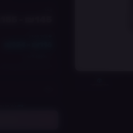
מחיר
₪145 - ₪155
💎 מחיר מועדון
₪116 - ₪124
הרשמה חינם
* בחר וריאציה לצפייה במחיר מדויק
אחריות מלאה*
כמות:
בחר את האפ
טיפ:
בח