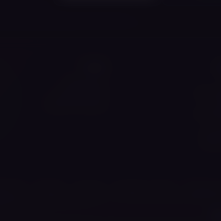
ט
מידע
תנאי שימוש
ור שלנו
מדיניות פרטיות
ת
מצא את הוייפ שלך
ים באתר
אותנו
 איתנו
לה אלקטרונית
נוזל לסיגריה אלקטרונית
ערכות וייפ
ראשי אידוי
וייפ ירוש
🍪