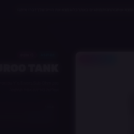
מצא אותנו
החנות
מותגים באתר
בלוג
מצא את הוייפ שלך
דברו איתנו
💨
טנקים
ASPIRE
20% לחברי מועדון
UROO TANK
ושליטה בזרימת אוויר תחתונה.
צבע
*