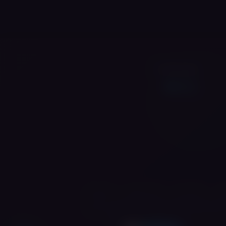
עקבו אחרינו
לים
וייפ בני ברק
וייפ בית שמש
וייפ אשדוד
וייפ ביתר עילית
וייפ מודיעין עילית
וייפ אלעד