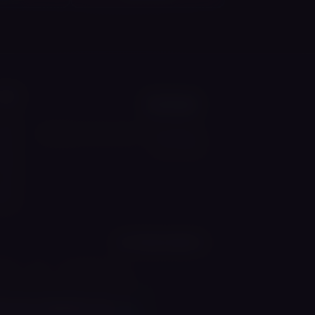
ניוו
בית
אייסמוק פלוס — חוויית האידוי המושלמת
הסיפ
מתחילה כאן
החנו
מותג
בלוג
מצא 
דברו
חיפושים פופולריים
סיגריה אלקטרונית
וייפ
נרגי
אנחנו משתמשים בעוגיות 