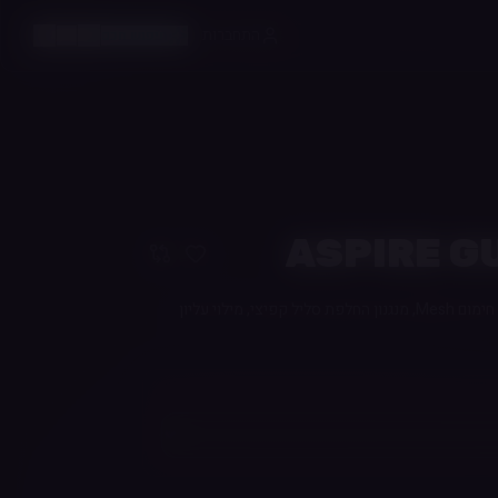
התחברות
חיפוש חכם
ASPIRE G
טנק Sub-Ohm בנפח 5 מ"ל עם גופי חימום Mesh, מנגנון החלפת סליל קפיצי, מילוי עליון