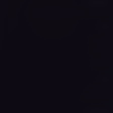
אייסמוק פלוס — חוויית האידוי המושלמת מתחילה כאן
ניווט
בית
הסיפור שלנו
החנות
מותגים באתר
בלוג
מצא אותנו
דברו איתנו
מידע
תנאי שימוש
מדיניות פרטיות
מצא את הוייפ שלך
עקבו אחרינו