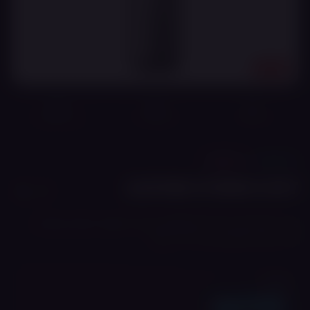
18+
מוצר מקורי
משלוח מהיר
אחריות מלאה*
🔧
ערכות
ASPIRE
ASPIRE CYBER S KIT
מערכת Pod בעלת סוללת 700mAh, טעינת Type-C, הפעלה בשאיפה
ופודים בנפח 3mL עם מילוי צדדי ומגנט.
מחיר
₪
115