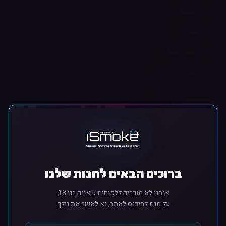
מובנית
סוג סוללה
סיגריה (MTL)
סגנון אידוי
700 mAh
קיבולת סוללה
1.0Ω, 0.8Ω
התנגדות סלילים
תיאור מפורט
⚠️ אזהרה חשובה
מוצר זה משמש לאידוי נוזלים המכילים ניקוטין. ניקוטין הוא
חומר ממכר. המכירה והשימוש מותרים מגיל 18 ומעלה בלבד.
ברוכים הבאים לחנות שלנו
אנחנו לא מוכרים ללקוחות שאינם בני 18.
🎯 סיווג מהיר
על מנת להיכנס לאתר, נא לאשר את גילך.
סוג מוצר:
ערכת פוד (Pod System) פתוחה
קרא עוד
רמת ניסיון מומלצת:
מתחיל