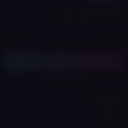
💎 לחברי מועדון: ₪
104
הרשמה חינם
+
−
כמות:
הוסף לסל
שתף את המוצר
נתונים טכניים
USB-C
טעינה
3.0 ml
גודל מיכל