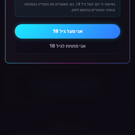
באישור כי הנך מעל גיל 18, הנך מאשר/ת את הצפייה בתמונות
סגנון אידוי:
שאיפה הדוקה (MTL / RDTL)
ובתכני המוצרים בהתאם לחוק.
תוכן דף זה נוצר ב-AI ויתכנו שינויים מינוריים בין המפורט למוצר המוצג.
גוון המוצר המוצג בתמונה
סוג מערכת:
פתוחה (מילוי חוזר)
להמחשה בלבד.
סוג סוללה:
מובנית
שיטת מילוי:
צדדית
אני מעל גיל 18
ביקורות לקוחות
📐 מפרט טכני
אני מתחת לגיל 18
קיבולת סוללה:
700mAh
מתח יציאה:
3.4V קבוע
אין עדיין ביקורות למוצר זה.
נפח מחסנית:
3 מ"ל
חיבור טעינה:
USB Type-C
התנגדות סלילים:
0.8 / 1.0 ohm
מנגנון הפעלה:
שאיפה אוטומטית
התחבר כדי לכתוב ביקורת
חומרי מבנה:
סגסוגת אבץ ו-PCTG
התחברות במייל וסיסמה או עם Google.
מידות:
118.5 מ"מ x 24 מ"מ x 16 מ"מ
💡
למי זה מתאים?
למשתמשים המחפשים מכשיר קומפקטי בעל
תפעול פשוט וצריכת נוזל מתונה, עם דגש על ניראות של הרכיבים
מוצרים קשורים
הפנימיים.