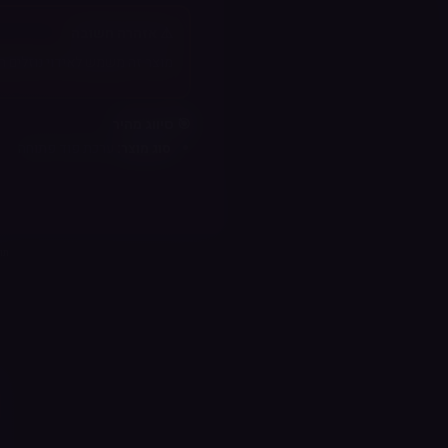
⚠️ אזהרה חשובה
מוצר זה משמש לאידוי נוזלים המכילי
🎯 סיווג מהיר
סוג מוצר:
ערכת פוד פתוחה
רמת ניסיון מומלצת:
מתחיל / ב
סגנון אידוי:
שאיפה הדוקה (MTL) ושאיפה ישירה מוגבלת (RDTL)
סוג מערכת:
פתוחה (מילוי חוזר
סוג סוללה:
מובנית
תוכן דף 
שיטת מילוי:
צדדית
📐 מפרט טכני
קיבולת סוללה:
700mAh
זמן טעינה:
כ-20 דקות (טעינה מהירה)
חיבור טעינה:
USB-C
נפח פוד:
2 מ"ל
סוג סלילים:
Aspire AF Mesh Coil (0.6 / 1.0 Ohm)