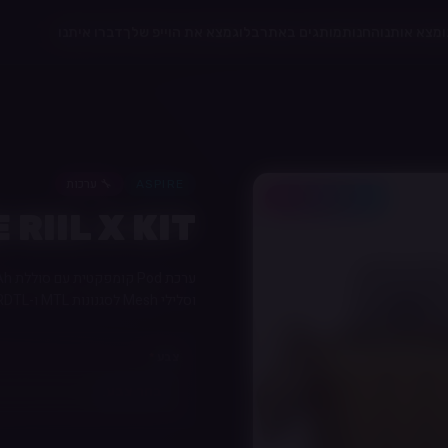
מצא אותנו
החנות
מותגים באתר
בלוג
מצא את הוייפ שלך
דברו איתנו
🔧
ערכות
ASPIRE
10% לחברי מועדון
 RIIL X KIT
וסלילי Mesh לסגנונות MTL ו-RDTL.
צבע
*