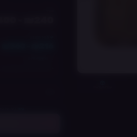
מחיר
₪240 - ₪400
💎 מחיר מועדון
₪216 - ₪360
הרשמה חינם
* בחר וריאציה לצפייה במחיר מדויק
אחריות מלאה*
כמות:
בחר את האפ
טיפ:
בח