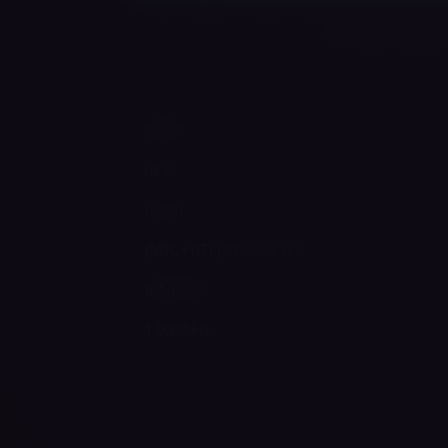
שתף את המוצר
USB-C
2 ml
מובנית
סיגריה ונרגילה (MTL + DTL)
700 mAh
1.0Ω, 0.6Ω