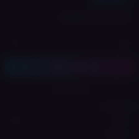
💎 לחברי מועדון: ₪
152
הרשמה חינם
+
−
כמות:
הוסף לסל
שתף את המוצר
נתונים טכניים
USB-C
טעינה
3 ml
גודל מיכל