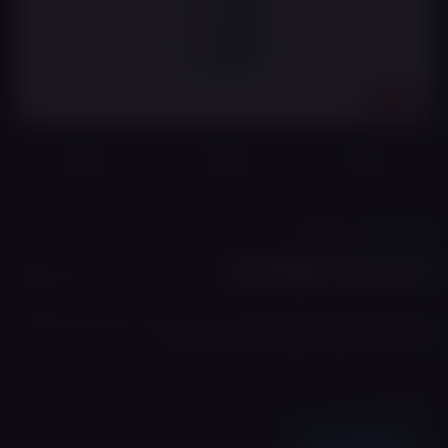
18+
מוצר מקורי
משלוח מהיר
אחריות מלאה*
🔧
ערכות
ASPIRE
ASPIRE PIXO KIT
ערכת Pod בעלת סוללת 1100mAh, מסך מגע צבעוני, הספק של עד 30W
ומיכל 3 מ"ל המתאים לסגנון אידוי MTL ו-RDTL.
מחיר
₪
190