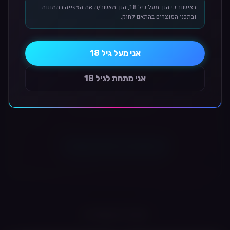
באישור כי הנך מעל גיל 18, הנך מאשר/ת את הצפייה בתמונות
סגנון אידוי:
שאיפה הדוקה (MTL) ושאיפה מוגבלת (RDTL)
ובתכני המוצרים בהתאם לחוק.
תוכן דף זה נוצר ב-AI ויתכנו שינויים מינוריים בין המפורט למוצר המוצג.
גוון המוצר המוצג בתמונה
סוג מערכת:
פתוחה (מילוי חוזר)
להמחשה בלבד.
סוג סוללה:
מובנית
שיטת מילוי:
צדדית
אני מעל גיל 18
ביקורות לקוחות
📐 מפרט טכני
אני מתחת לגיל 18
קיבולת סוללה:
1100 mAh
טווח הספק:
5W - 30W
אין עדיין ביקורות למוצר זה.
נפח פוד:
3.0 מ"ל
סוג מסך:
מסך מגע 1.47 אינץ' TFT צבעוני
התנגדויות סלילים:
0.4Ω, 0.6Ω, 1.0Ω
טעינה:
Type-C, 2A
התחבר כדי לכתוב ביקורת
מצבי הפעלה:
שאיפה אוטומטית או כפתור
התחברות במייל וסיסמה או עם Google.
מידות:
111.4 * 30.4 * 16.6 מ"מ
💡
למי זה מתאים?
למשתמשים המחפשים מכשיר קומפקטי עם בקרת
הספק דיגיטלית, זרימת אוויר מתכווננת ואפשרות למעבר בין סגנונות
מוצרים קשורים
אידוי שונים באמצעות סלילי Mesh מובנים.