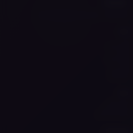
אייסמוק פלוס — חוויית האידוי המושלמת מתחילה כאן
ניווט
בית
הסיפור שלנו
החנות
מותגים באתר
בלוג
מצא אותנו
דברו איתנו
מידע
תנאי שימוש
מדיניות פרטיות
מצא את הוייפ שלך
עקבו אחרינו