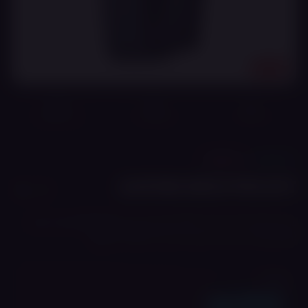
18+
מוצר מקורי
משלוח מהיר
אחריות מלאה*
🔧
ערכות
ASPIRE
ASPIRE NEXI PRO KIT
ערכת Pod פתוחה בסגנון MTL הכוללת מכשיר (350mAh) ומארז טעינה
(1650mAh), הפעלה אוטומטית וסליל Mesh 1.2ohm.
מחיר
₪
150