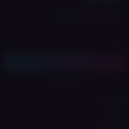
💎 לחברי מועדון: ₪
120
הרשמה חינם
+
−
כמות:
הוסף לסל
שתף את המוצר
נתונים טכניים
USB-C
טעינה
2 ml
גודל מיכל