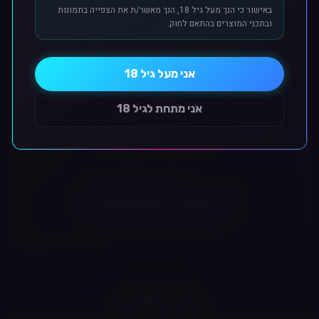
באישור כי הנך מעל גיל 18, הנך מאשר/ת את הצפייה בתמונות
סגנון אידוי:
סגנון סיגריה (MTL) - שאיפה הדוקה
ובתכני המוצרים בהתאם לחוק.
תוכן דף זה נוצר ב-AI ויתכנו שינויים מינוריים בין המפורט למוצר המוצג.
גוון המוצר המוצג בתמונה
סוג מערכת:
פתוחה (ניתנת למילוי חוזר)
להמחשה בלבד.
סוג סוללה:
משולבת (מובנית במכשיר + סוללה במארז הטעינה)
שיטת מילוי:
צדדית
אני מעל גיל 18
ביקורות לקוחות
📐 מפרט טכני
אני מתחת לגיל 18
קיבולת סוללה כוללת:
2000mAh (מכשיר 350mAh + מארז
1650mAh)
נפח פוד:
2 מ"ל
אין עדיין ביקורות למוצר זה.
התנגדות סליל:
1.2ohm Mesh
הפעלה:
שאיפה אוטומטית (Auto-Draw)
חיבור טעינה:
USB Type-C
התחבר כדי לכתוב ביקורת
התחברות במייל וסיסמה או עם Google.
💡
למי זה מתאים?
למעשנים העוברים לאידוי המחפשים תחושת
שאיפה של סיגריה מסורתית, ולמשתמשים הזקוקים לזמן סוללה
ממושך מחוץ לבית ללא חיבור זמין לחשמל.
מוצרים קשורים