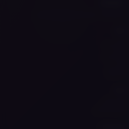
אייסמוק פלוס — חוויית האידוי המושלמת מתחילה כאן
ניווט
בית
הסיפור שלנו
החנות
מותגים באתר
בלוג
מצא אותנו
דברו איתנו
מידע
תנאי שימוש
מדיניות פרטיות
מצא את הוייפ שלך
עקבו אחרינו